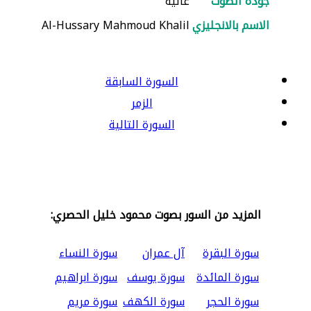
جودة الصوت
عالية
الاسم بالانجليزي
Al-Hussary Mahmoud Khalil
السورة السابقة
الزمر
السورة التالية
المزيد من السور بصوت محمود خليل الحصري:
سورة البقرة
آل عمران
سورة النساء
سورة المائدة
سورة يوسف
سورة ابراهيم
سورة الحجر
سورة الكهف
سورة مريم