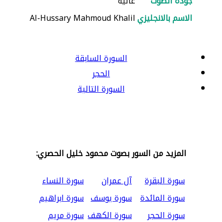
جودة الصوت
عالية
الاسم بالانجليزي
Al-Hussary Mahmoud Khalil
السورة السابقة
الحجر
السورة التالية
المزيد من السور بصوت محمود خليل الحصري:
سورة البقرة
آل عمران
سورة النساء
سورة المائدة
سورة يوسف
سورة ابراهيم
سورة الحجر
سورة الكهف
سورة مريم