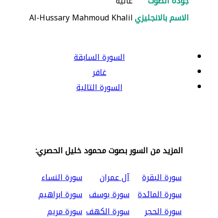
جودة الصوت
عالية
الاسم بالانجليزي
Al-Hussary Mahmoud Khalil
السورة السابقة
غافر
السورة التالية
المزيد من السور بصوت محمود خليل الحصري:
سورة البقرة
آل عمران
سورة النساء
سورة المائدة
سورة يوسف
سورة ابراهيم
سورة الحجر
سورة الكهف
سورة مريم