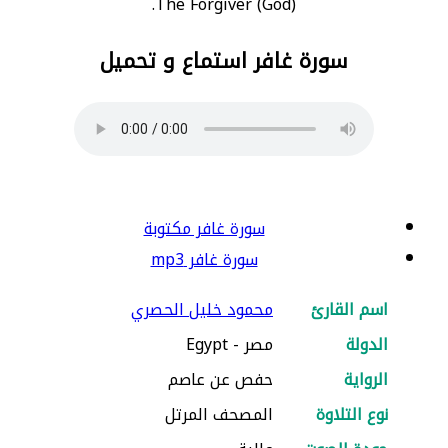
The Forgiver (God).
سورة غافر استماع و تحميل
سورة غافر مكتوبة
سورة غافر mp3
اسم القارئ
محمود خليل الحصري
الدولة
مصر - Egypt
الرواية
حفص عن عاصم
نوع التلاوة
المصحف المرتل