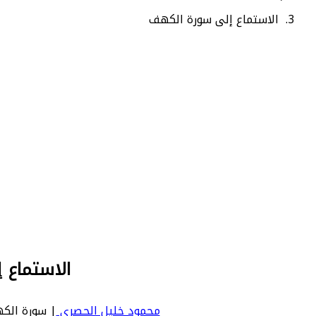
الاستماع إلى سورة الكهف
الاستماع 
محمود خليل الحصري
| سورة الكهف | Kahf - عدد آياتها 110 - رقم السورة في المصحف: 18 - 