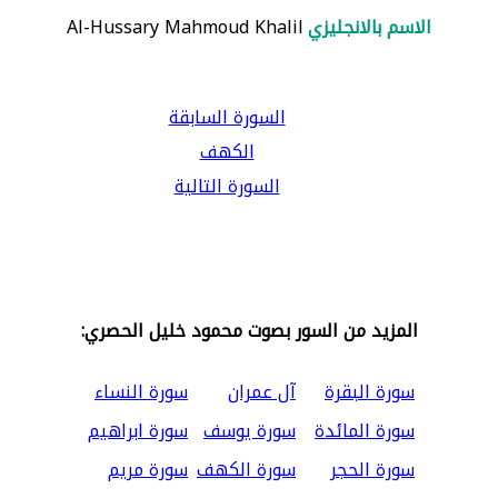
الاسم بالانجليزي
Al-Hussary Mahmoud Khalil
السورة السابقة
الكهف
السورة التالية
المزيد من السور بصوت محمود خليل الحصري:
سورة البقرة
آل عمران
سورة النساء
سورة المائدة
سورة يوسف
سورة ابراهيم
سورة الحجر
سورة الكهف
سورة مريم