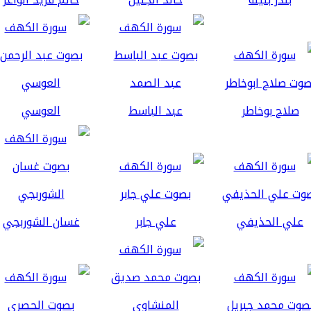
صلاح بوخاطر
عبد الباسط
العوسي
علي الحذيفي
علي جابر
غسان الشوربجي