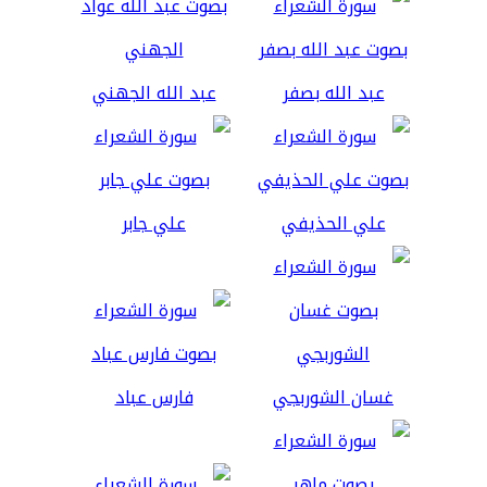
عبد الله بصفر
عبد الله الجهني
علي الحذيفي
علي جابر
غسان الشوربجي
فارس عباد