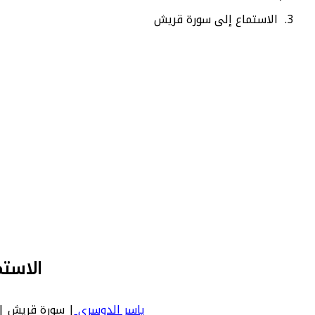
الاستماع إلى سورة قريش
الاست
ياسر الدوسري
| سورة قريش | Quraysh - عدد آياتها 4 - رقم السورة في المصحف: 106 - معنى السورة بالإنجليزية: h