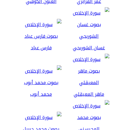
عمر القزابري
العيون الكوشي
غسان الشوربجي
فارس عباد
ماهر المعيقلي
محمد أيوب