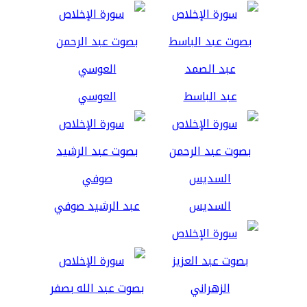
عبد الباسط
العوسي
السديس
عبد الرشيد صوفي