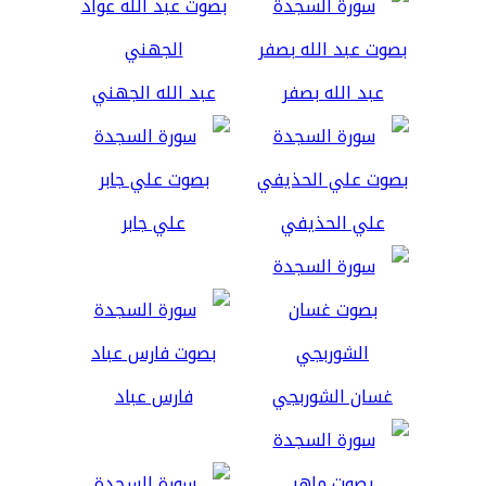
عبد الله بصفر
عبد الله الجهني
علي الحذيفي
علي جابر
غسان الشوربجي
فارس عباد