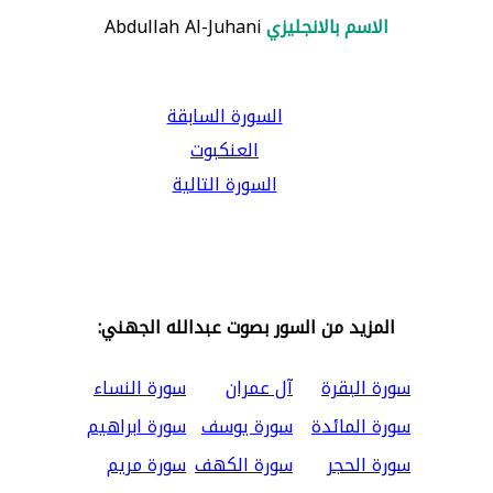
الاسم بالانجليزي
Abdullah Al-Juhani
السورة السابقة
العنكبوت
السورة التالية
المزيد من السور بصوت عبدالله الجهني:
سورة البقرة
آل عمران
سورة النساء
سورة المائدة
سورة يوسف
سورة ابراهيم
سورة الحجر
سورة الكهف
سورة مريم