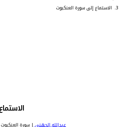
الاستماع إلى سورة العنكبوت
الاستماع
عبدالله الجهني
| سورة العنكبوت | Ankabut - عدد آياتها 69 - رقم السورة في المصحف: 29 - معنى السورة بالإنجليزية: