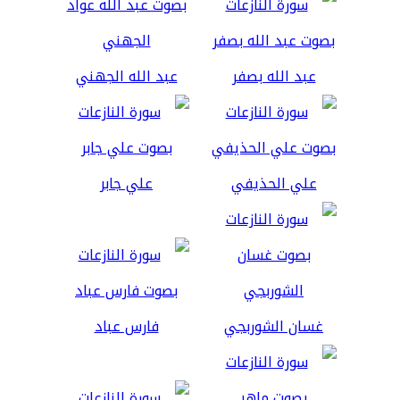
عبد الله بصفر
عبد الله الجهني
علي الحذيفي
علي جابر
غسان الشوربجي
فارس عباد