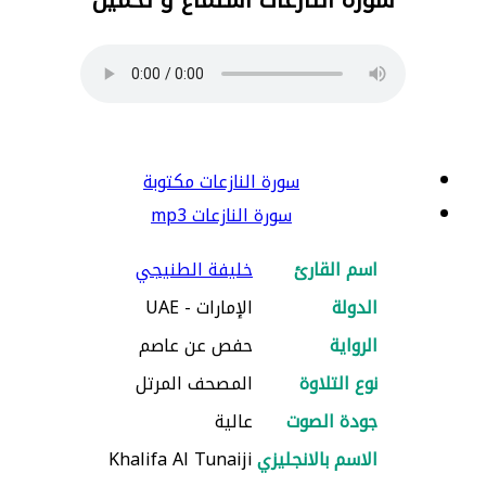
سورة النازعات مكتوبة
سورة النازعات mp3
اسم القارئ
خليفة الطنيجي
الدولة
الإمارات - UAE
الرواية
حفص عن عاصم
نوع التلاوة
المصحف المرتل
جودة الصوت
عالية
الاسم بالانجليزي
Khalifa Al Tunaiji