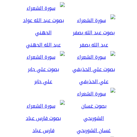
عبد الله بصفر
عبد الله الجهني
علي الحذيفي
علي جابر
غسان الشوربجي
فارس عباد