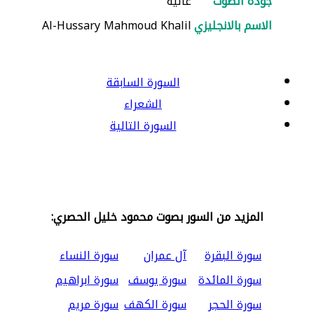
جودة الصوت
عالية
الاسم بالانجليزي
Al-Hussary Mahmoud Khalil
السورة السابقة
الشعراء
السورة التالية
المزيد من السور بصوت محمود خليل الحصري:
سورة البقرة
آل عمران
سورة النساء
سورة المائدة
سورة يوسف
سورة ابراهيم
سورة الحجر
سورة الكهف
سورة مريم