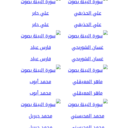
علي الحذيفي
علي جابر
غسان الشوربجي
فارس عباد
ماهر المعيقلي
محمد أيوب
محمد المحيسني
محمد جبريل