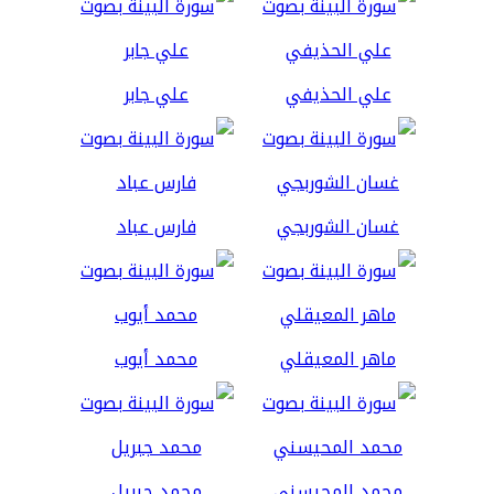
علي الحذيفي
علي جابر
غسان الشوربجي
فارس عباد
ماهر المعيقلي
محمد أيوب
محمد المحيسني
محمد جبريل