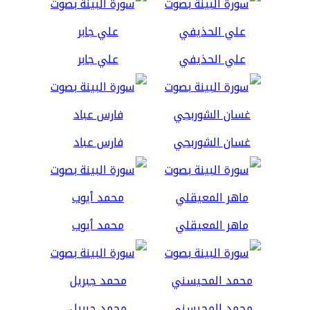
علي الحذيفي
علي جابر
غسان الشوربجي
فارس عباد
ماهر المعيقلي
محمد أيوب
محمد المحيسني
محمد جبريل