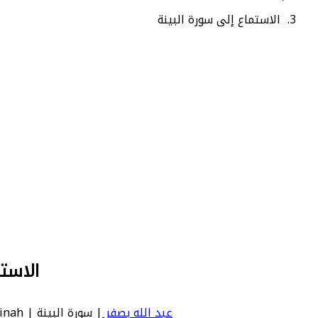
الاستماع إلى سورة البينة
الاست
عبد الله بصفر
| سورة البينة | Bayyinah - عدد آياتها 8 - رقم السورة في المصحف: 98 - معنى السورة بالإنجليزية: The Clear Evidence.