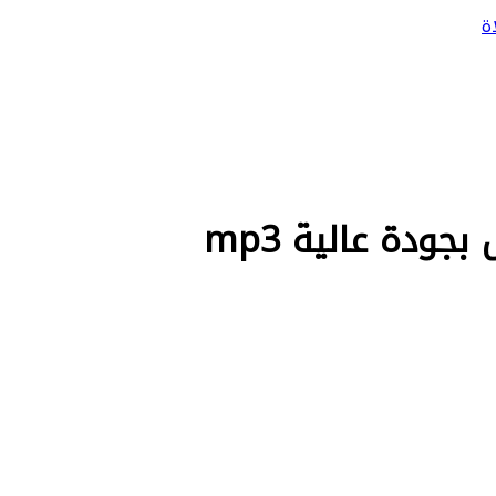
ة
دة عالية mp3