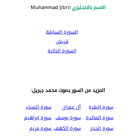
الاسم بالانجليزي
Muhammad Jibril
السورة السابقة
قريش
السورة التالية
المزيد من السور بصوت محمد جبريل:
سورة البقرة
آل عمران
سورة النساء
سورة المائدة
سورة يوسف
سورة ابراهيم
سورة الحجر
سورة الكهف
سورة مريم