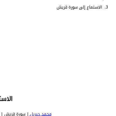
الاستماع إلى سورة قريش
الاست
محمد جبريل
| سورة قريش | Quraysh - عدد آياتها 4 - رقم السورة في المصحف: 106 - معنى السورة بالإنجليزية: Quraysh