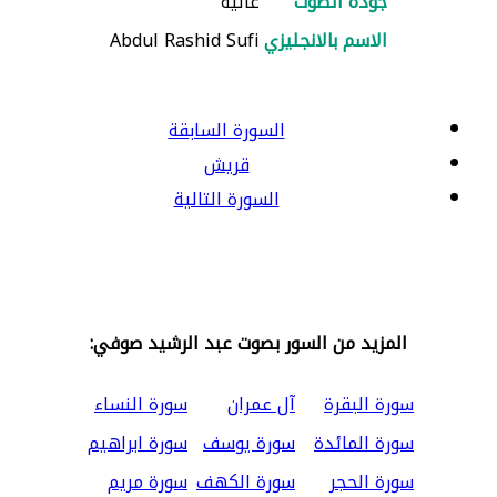
جودة الصوت
عالية
الاسم بالانجليزي
Abdul Rashid Sufi
السورة السابقة
قريش
السورة التالية
المزيد من السور بصوت عبد الرشيد صوفي:
سورة البقرة
آل عمران
سورة النساء
سورة المائدة
سورة يوسف
سورة ابراهيم
سورة الحجر
سورة الكهف
سورة مريم