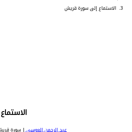
الاستماع إلى سورة قريش
الاستماع
عبد الرحمن العوسي
| سورة قريش | Quraysh - عدد آياتها 4 - رقم السورة في المصحف: 106 - معنى الس