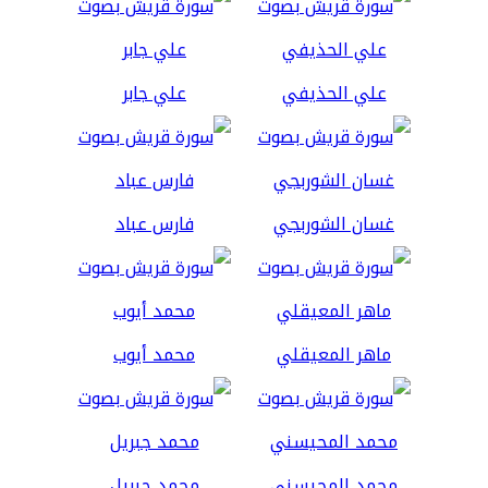
علي الحذيفي
علي جابر
غسان الشوربجي
فارس عباد
ماهر المعيقلي
محمد أيوب
محمد المحيسني
محمد جبريل