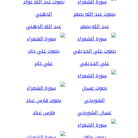
عبد الله بصفر
عبد الله الجهني
علي الحذيفي
علي جابر
غسان الشوربجي
فارس عباد