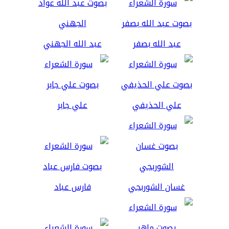
عبد الله بصفر
عبد الله الجهني
علي الحذيفي
علي جابر
غسان الشوربجي
فارس عباد