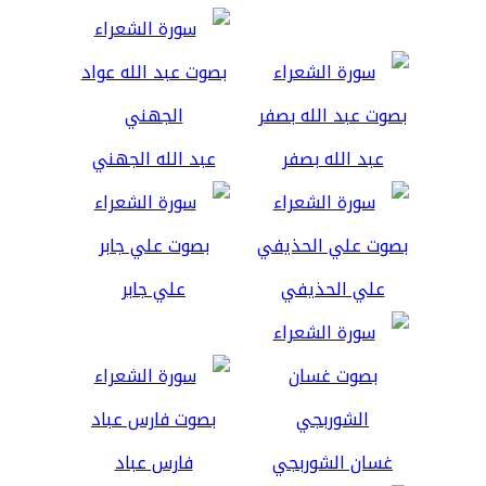
عبد الله بصفر
عبد الله الجهني
علي الحذيفي
علي جابر
غسان الشوربجي
فارس عباد