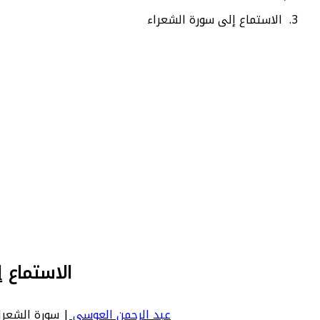
الاستماع إلى سورة الشعراء
الاستماع 
عبد الرحمن العوسي
| سورة الشعراء | Shuara - عدد آياتها 227 - رقم السورة في المصحف: 26 - معنى السورة