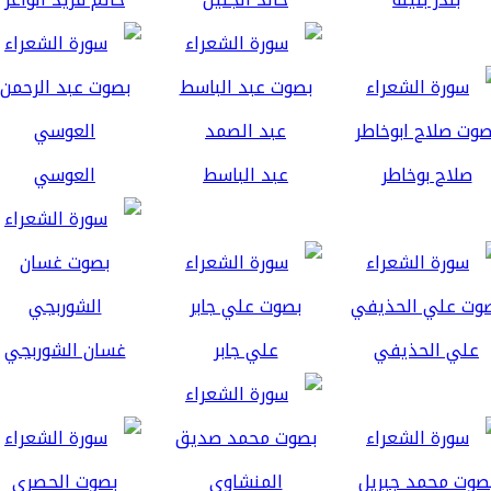
صلاح بوخاطر
عبد الباسط
العوسي
علي الحذيفي
علي جابر
غسان الشوربجي