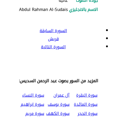
جودة الصوت
عالية
الاسم بالانجليزي
Abdul Rahman Al-Sudais
السورة السابقة
قريش
السورة التالية
المزيد من السور بصوت عبد الرحمن السديس:
سورة البقرة
آل عمران
سورة النساء
سورة المائدة
سورة يوسف
سورة ابراهيم
سورة الحجر
سورة الكهف
سورة مريم